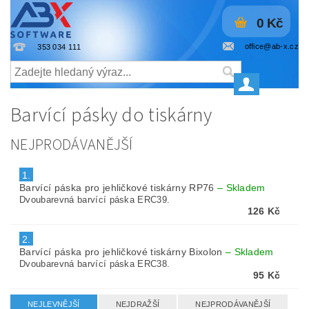
0 Kč
office@ab-x.cz
353 034 111
Barvící pásky do tiskárny
NEJPRODÁVANĚJŠÍ
1.
Barvící páska pro jehličkové tiskárny RP76
–
Skladem
Dvoubarevná barvící páska ERC39.
126 Kč
2.
Barvící páska pro jehličkové tiskárny Bixolon
–
Skladem
Dvoubarevná barvící páska ERC38.
95 Kč
NEJLEVNĚJŠÍ
NEJDRAŽŠÍ
NEJPRODÁVANĚJŠÍ