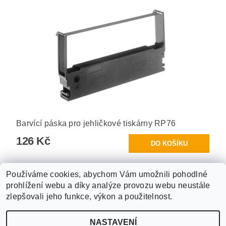
Barvící páska pro jehličkové tiskárny RP76
126 Kč
Používáme cookies, abychom Vám umožnili pohodlné
prohlížení webu a díky analýze provozu webu neustále
Obchodní podmínky
|
Podmínky ochrany osobních údajů
|
zlepšovali jeho funkce, výkon a použitelnost.
ABX software s.r.o.
|
Kontakt
NASTAVENÍ