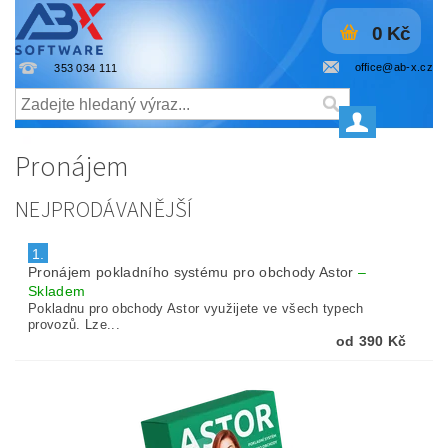
0 Kč
office@ab-x.cz
353 034 111
Pronájem
NEJPRODÁVANĚJŠÍ
1.
Pronájem pokladního systému pro obchody Astor
–
Skladem
Pokladnu pro obchody Astor využijete ve všech typech
provozů. Lze...
od 390 Kč