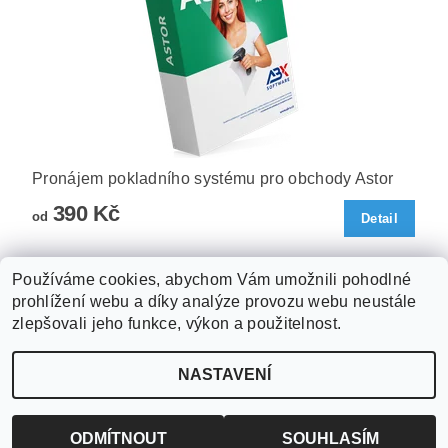
Pronájem pokladního systému pro obchody Astor
390 Kč
od
Detail
Používáme cookies, abychom Vám umožnili pohodlné
prohlížení webu a díky analýze provozu webu neustále
Obchodní podmínky
|
Podmínky ochrany osobních údajů
|
zlepšovali jeho funkce, výkon a použitelnost.
ABX software s.r.o.
|
Kontakt
NASTAVENÍ
2026 ©
ABX software s.r.o.
, všechna práva vyhrazena
Vytvořil Shoptet
ODMÍTNOUT
SOUHLASÍM