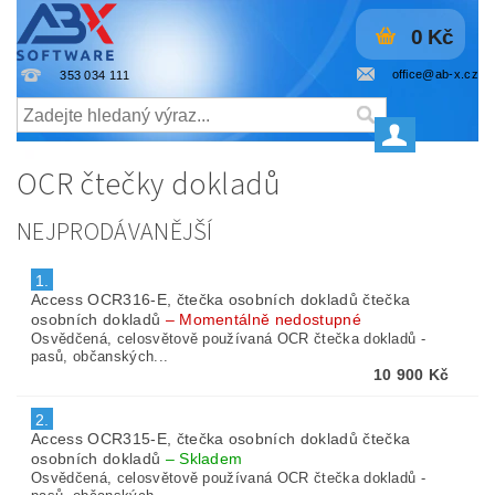
0 Kč
office@ab-x.cz
353 034 111
OCR čtečky dokladů
NEJPRODÁVANĚJŠÍ
1.
Access OCR316-E, čtečka osobních dokladů čtečka
osobních dokladů
–
Momentálně nedostupné
Osvědčená, celosvětově používaná OCR čtečka dokladů -
pasů, občanských...
10 900 Kč
2.
Access OCR315-E, čtečka osobních dokladů čtečka
osobních dokladů
–
Skladem
Osvědčená, celosvětově používaná OCR čtečka dokladů -