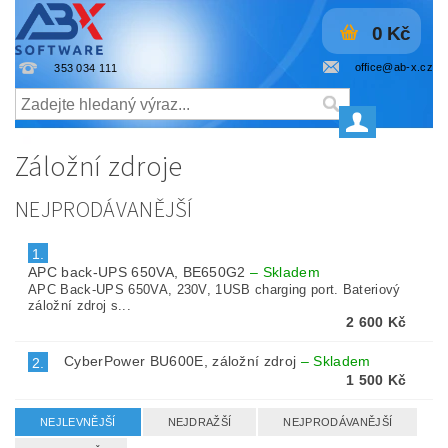
0 Kč
office@ab-x.cz
353 034 111
Záložní zdroje
NEJPRODÁVANĚJŠÍ
1.
APC back-UPS 650VA, BE650G2
–
Skladem
APC Back-UPS 650VA, 230V, 1USB charging port. Bateriový
záložní zdroj s...
2 600 Kč
CyberPower BU600E, záložní zdroj
–
Skladem
2.
1 500 Kč
NEJLEVNĚJŠÍ
NEJDRAŽŠÍ
NEJPRODÁVANĚJŠÍ