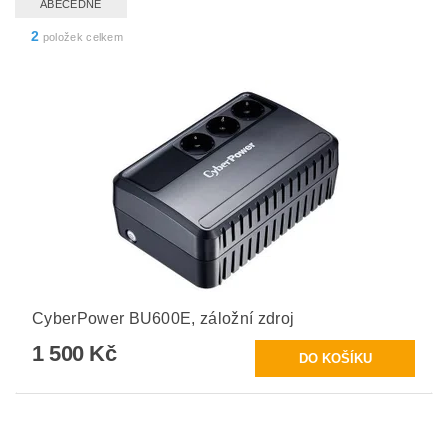
ABECEDNĚ
2
položek celkem
CyberPower BU600E, záložní zdroj
1 500 Kč