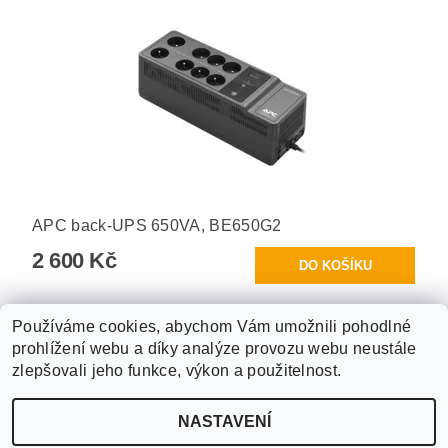
APC back-UPS 650VA, BE650G2
2 600 Kč
Používáme cookies, abychom Vám umožnili pohodlné
prohlížení webu a díky analýze provozu webu neustále
Obchodní podmínky
|
Podmínky ochrany osobních údajů
|
zlepšovali jeho funkce, výkon a použitelnost.
ABX software s.r.o.
|
Kontakt
NASTAVENÍ