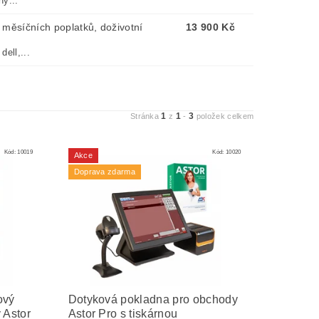
ý...
 měsíčních poplatků, doživotní
13 900 Kč
ell,...
1
1
3
Stránka
z
-
položek celkem
Kód:
10019
Kód:
10020
Akce
Doprava zdarma
ový
Dotyková pokladna pro obchody
 Astor
Astor Pro s tiskárnou