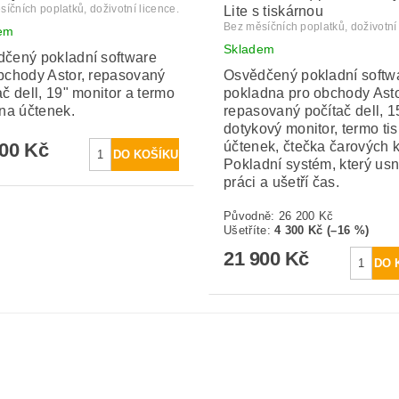
íčních poplatků, doživotní licence.
Lite s tiskárnou
Bez měsíčních poplatků, doživotní 
em
Skladem
čený pokladní software
bchody Astor, repasovaný
Osvědčený pokladní softw
ač dell, 19" monitor a termo
pokladna pro obchody Asto
rna účtenek.
repasovaný počítač dell, 1
dotykový monitor, termo ti
900 Kč
účtenek, čtečka čarových 
Pokladní systém, který us
práci a ušetří čas.
Původně:
26 200 Kč
Ušetříte
:
4 300 Kč (–16 %)
21 900 Kč