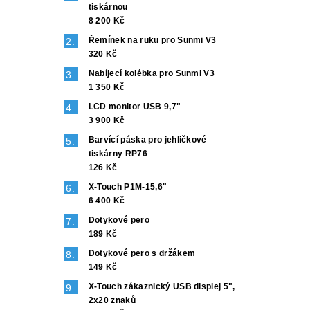
tiskárnou
8 200 Kč
Řemínek na ruku pro Sunmi V3
320 Kč
Nabíjecí kolébka pro Sunmi V3
1 350 Kč
LCD monitor USB 9,7"
3 900 Kč
Barvící páska pro jehličkové
tiskárny RP76
126 Kč
X-Touch P1M-15,6"
6 400 Kč
Dotykové pero
189 Kč
Dotykové pero s držákem
149 Kč
X-Touch zákaznický USB displej 5",
2x20 znaků