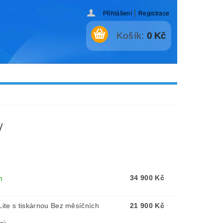
|
Přihlášení
Registrace
Košík:
0 Kč
y
34 900 Kč
m
ite s tiskárnou Bez měsíčních
21 900 Kč