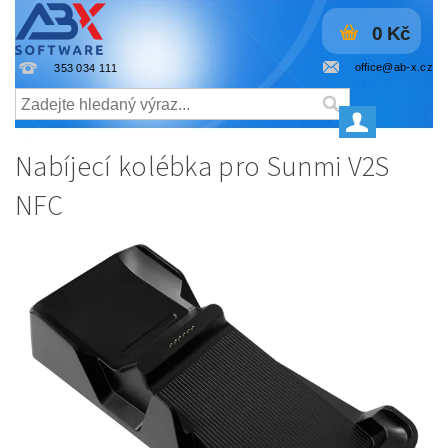
0 Kč
office@ab-x.cz
353 034 111
Nabíjecí kolébka pro Sunmi V2S
NFC