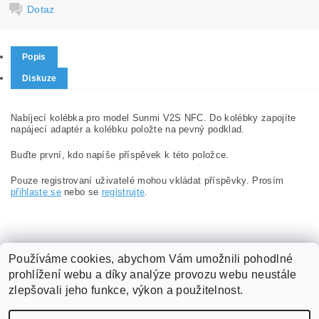
Dotaz
Popis
Diskuze
Nabíjecí kolébka pro model Sunmi V2S NFC. Do kolébky zapojíte
napájecí adaptér a kolébku položte na pevný podklad.
Buďte první, kdo napíše příspěvek k této položce.
Pouze registrovaní uživatelé mohou vkládat příspěvky. Prosím
přihlaste se
nebo se
registrujte
.
Používáme cookies, abychom Vám umožnili pohodlné
prohlížení webu a díky analýze provozu webu neustále
Obchodní podmínky
|
Podmínky ochrany osobních údajů
|
zlepšovali jeho funkce, výkon a použitelnost.
ABX software s.r.o.
|
Kontakt