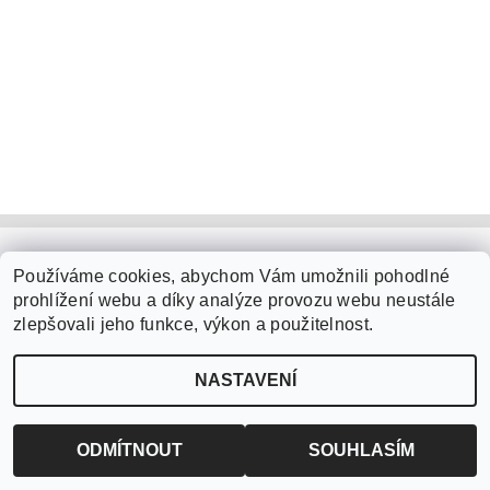
Obchodní podmínky
|
Podmínky ochrany osobních údajů
|
Používáme cookies, abychom Vám umožnili pohodlné
ABX software s.r.o.
|
Kontakt
prohlížení webu a díky analýze provozu webu neustále
zlepšovali jeho funkce, výkon a použitelnost.
2026 ©
ABX software s.r.o.
, všechna práva vyhrazena
NASTAVENÍ
Vytvořil Shoptet
ODMÍTNOUT
SOUHLASÍM