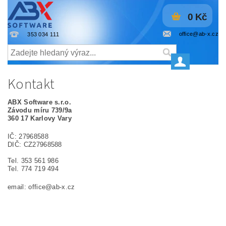
0 Kč
office@ab-x.cz
353 034 111
Kontakt
ABX Software s.r.o.
Závodu míru 739/9a
360 17 Karlovy Vary
IČ: 27968588
DIČ: CZ27968588
Tel. 353 561 986
Tel. 774 719 494
email: office@ab-x.cz