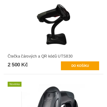
Čtečka čárových a QR kódů UTS830
2 500 Kč
Novinka