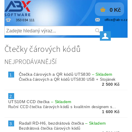
0 Kč
office@ab-x.cz
353 034 111
Čtečky čárových kódů
NEJPRODÁVANĚJŠÍ
Čtečka čárových a QR kódů UTS830
–
Skladem
1.
Čtečka čárových a QR kódů UTS830 USB + Stojánek
2 500 Kč
2.
UTS10M CCD čtečka
–
Skladem
Ruční CCD čtečka čárových kódů s kvalitním designem s...
1 600 Kč
Radall RD-H6, bezdrátová čtečka
–
Skladem
3.
Bezdrátová čtečka čárových kódů