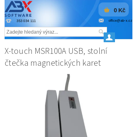
0 Kč
office@ab-x.cz
353 034 111
X-touch MSR100A USB, stolní
čtečka magnetických karet