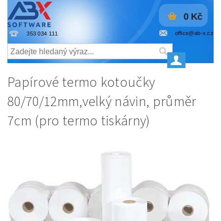
0 Kč
office@ab-x.cz
353 034 111
Papírové termo kotoučky
80/70/12mm,velký návin, průměr
7cm (pro termo tiskárny)