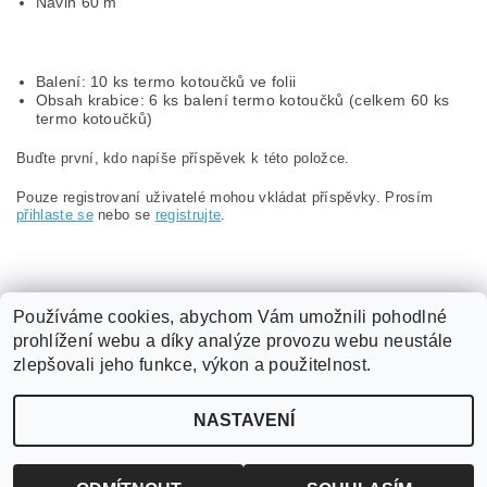
Návin 60 m
Balení: 10 ks termo kotoučků ve folii
Obsah krabice: 6 ks balení termo kotoučků (celkem 60 ks
termo kotoučků)
Buďte první, kdo napíše příspěvek k této položce.
Pouze registrovaní uživatelé mohou vkládat příspěvky. Prosím
přihlaste se
nebo se
registrujte
.
Používáme cookies, abychom Vám umožnili pohodlné
prohlížení webu a díky analýze provozu webu neustále
Obchodní podmínky
|
Podmínky ochrany osobních údajů
|
zlepšovali jeho funkce, výkon a použitelnost.
ABX software s.r.o.
|
Kontakt
NASTAVENÍ
2026 ©
ABX software s.r.o.
, všechna práva vyhrazena
Vytvořil Shoptet