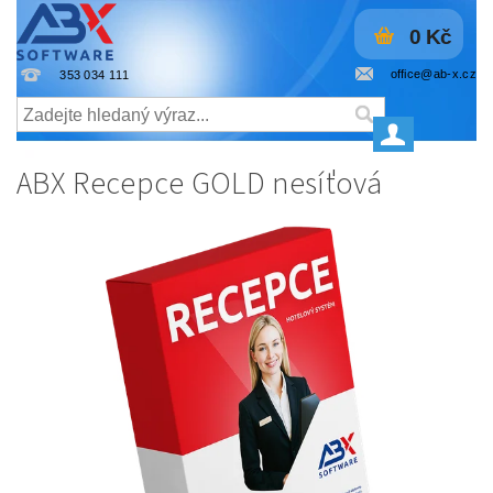
0 Kč
office@ab-x.cz
353 034 111
ABX Recepce GOLD nesíťová