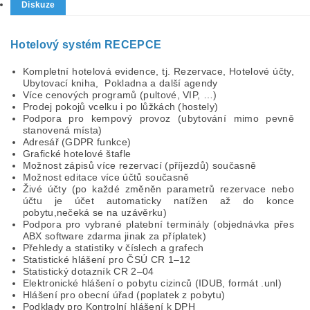
Diskuze
Hotelový systém RECEPCE
Kompletní hotelová evidence, tj. Rezervace, Hotelové účty,
Ubytovací kniha, Pokladna a další agendy
Více cenových programů (pultové, VIP, …)
Prodej pokojů vcelku i po lůžkách (hostely)
Podpora pro kempový provoz (ubytování mimo pevně
stanovená místa)
Adresář (GDPR funkce)
Grafické hotelové štafle
Možnost zápisů více rezervací (příjezdů) současně
Možnost editace více účtů současně
Živé účty (po každé změněn parametrů rezervace nebo
účtu je účet automaticky natížen až do konce
pobytu,nečeká se na uzávěrku)
Podpora pro vybrané platební terminály (objednávka přes
ABX software zdarma jinak za příplatek)
Přehledy a statistiky v číslech a grafech
Statistické hlášení pro ČSÚ CR 1–12
Statistický dotazník CR 2–04
Elektronické hlášení o pobytu cizinců (IDUB, formát .unl)
Hlášení pro obecní úřad (poplatek z pobytu)
Podklady pro Kontrolní hlášení k DPH