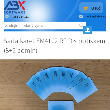
0 Kč
office@ab-x.cz
353 034 111
Sada karet EM4102 RFID s potiskem
(8+2 admin)