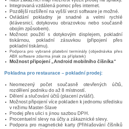
Integrovaná vzdálená pomoc přes internet.
Pozdější rozšíření na vyšší verzi software je možné.
Ovládání pokladny je snadné a velmi rychlé
(klávesnicí, dotykovou obrazovkou nebo současně
obojím způsobem).
Možnost použití s dotykovým displejem, pokladní
tiskárnou, pokladní zásuvkou (připojení přes
pokladní tiskárnu).
Podpora pro vybrané platební terminály (objednávka přes
ABX software zdarma jinak za příplatek)
Možnost připojení „Android mobilního číšníka“
Pokladna pro restaurace – pokladní prodej:
Neomezený počet současně otevřených účtů,
rozdělení podniku do až 8 místností.
Dělení a slučování účtů (placení zvlášť).
Možnost připojení více pokladen k jednomu středisku
v režimu Master-Slave
Prodej přes ulici s jinou sazbou DPH.
Procentuelní slevy na účty a zákaznické slevy.
Podpora pro magnetické karty (Přihlašování číšníků