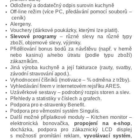
Odložený a dodatečný odpis surovin kuchyně
Off-line režim (více PC, předávání pomocí souborů –
ceník)
Alergeny.
Vouchery (dárkové poukázky, kterými lze platit).
Slevové programy
– různé slevy na různé typy
zboží, objemové slevy, výjimky.
Přidělování bonus bodů za návštěvu (např. v herně
nebo kasinu) a/nebo útratu (podle typu zboží)
zákazníkům.
Jiná výroba kuchyně a její fakturace (rauty, svatby,
závodní stravování apod.).
Vyhodnocení číšníků (motivace – % odměna z tržby).
Vyhledávání firem v internetovém rejsříku ARES.
Uzávěrkové sestavy – podrobný rozpis storen a slev.
Přehledy a statistiky v číslech a grafech.
Podpora pro e-stravenky Benefit.
Podpora pro věrnostní systém Singulis.
Další možné příplatkové moduly – Kitchen monitor –
elektronická bonovačka,
propojení na e-shop
,
docházka, podpora pro zákaznický LCD displej
s možností promítání reklam,
vyvolávací systém
,