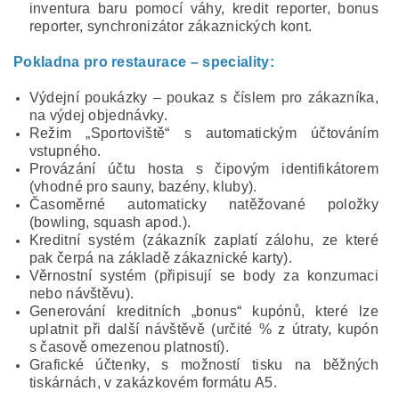
inventura baru pomocí váhy, kredit reporter, bonus
reporter, synchronizátor zákaznických kont.
Pokladna pro restaurace – speciality:
Výdejní poukázky – poukaz s číslem pro zákazníka,
na výdej objednávky.
Režim „Sportoviště“ s automatickým účtováním
vstupného.
Provázání účtu hosta s čipovým identifikátorem
(vhodné pro sauny, bazény, kluby).
Časoměrné automaticky natěžované položky
(bowling, squash apod.).
Kreditní systém (zákazník zaplatí zálohu, ze které
pak čerpá na základě zákaznické karty).
Věrnostní systém (připisují se body za konzumaci
nebo návštěvu).
Generování kreditních „bonus“ kupónů, které lze
uplatnit při další návštěvě (určité % z útraty, kupón
s časově omezenou platností).
Grafické účtenky, s možností tisku na běžných
tiskárnách, v zakázkovém formátu A5.