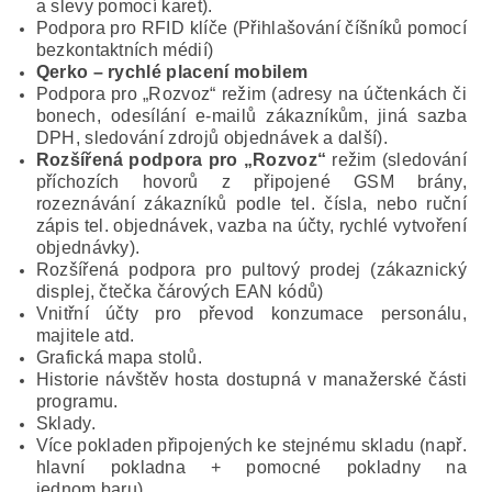
a slevy pomocí karet).
Podpora pro RFID klíče (Přihlašování číšníků pomocí
bezkontaktních mé­dií)
Qerko – rychlé placení mobilem
Podpora pro „Rozvoz“ režim (adresy na účtenkách či
bonech, odesílání e-mailů zákazníkům, jiná sazba
DPH, sledování zdrojů objednávek a další).
Rozšířená podpora pro „Rozvoz“
režim (sledování
příchozích hovorů z připojené GSM brány,
rozeznávání zákazníků podle tel. čísla, nebo ruční
zápis tel. objednávek, vazba na účty, rychlé vytvoření
objednávky).
Rozšířená podpora pro pultový prodej (zákaznický
displej, čtečka čárových EAN kódů)
Vnitřní účty pro převod konzumace personálu,
majitele atd.
Grafická mapa stolů.
Historie návštěv hosta dostupná v manažerské části
programu.
Sklady.
Více pokladen připojených ke stejnému skladu (např.
hlavní pokladna + pomocné pokladny na
jednom baru)