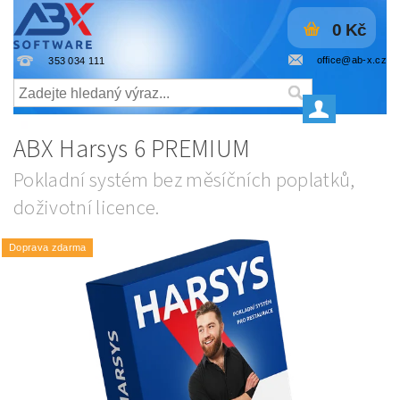
0 Kč
office@ab-x.cz
353 034 111
ABX Harsys 6 PREMIUM
Pokladní systém bez měsíčních poplatků,
doživotní licence.
Doprava zdarma