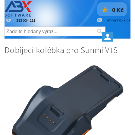
0 Kč
office@ab-x.cz
353 034 111
Dobíjecí kolébka pro Sunmi V1S