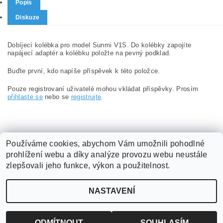
Popis
Diskuze
Dobíjecí kolébka pro model Sunmi V1S. Do kolébky zapojíte
napájecí adaptér a kolébku položte na pevný podklad.
Buďte první, kdo napíše příspěvek k této položce.
Pouze registrovaní uživatelé mohou vkládat příspěvky. Prosím
přihlaste se
nebo se
registrujte
.
Používáme cookies, abychom Vám umožnili pohodlné
prohlížení webu a díky analýze provozu webu neustále
Obchodní podmínky
|
Podmínky ochrany osobních údajů
|
zlepšovali jeho funkce, výkon a použitelnost.
ABX software s.r.o.
|
Kontakt
NASTAVENÍ
2026 ©
ABX software s.r.o.
, všechna práva vyhrazena
Vytvořil Shoptet
ODMÍTNOUT
SOUHLASÍM