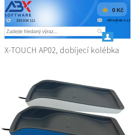
0 Kč
office@ab-x.cz
353 034 111
X-TOUCH AP02, dobíjecí kolébka