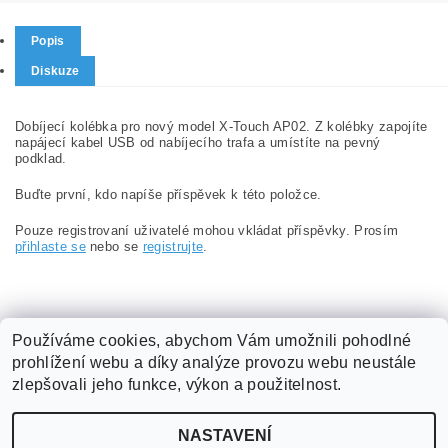
Popis
Diskuze
Dobíjecí kolébka pro nový model X-Touch AP02. Z kolébky zapojíte
napájecí kabel USB od nabíjecího trafa a umístíte na pevný
podklad.
Buďte první, kdo napíše příspěvek k této položce.
Pouze registrovaní uživatelé mohou vkládat příspěvky. Prosím
přihlaste se
nebo se
registrujte
.
Používáme cookies, abychom Vám umožnili pohodlné
prohlížení webu a díky analýze provozu webu neustále
Obchodní podmínky
|
Podmínky ochrany osobních údajů
|
zlepšovali jeho funkce, výkon a použitelnost.
ABX software s.r.o.
|
Kontakt
NASTAVENÍ